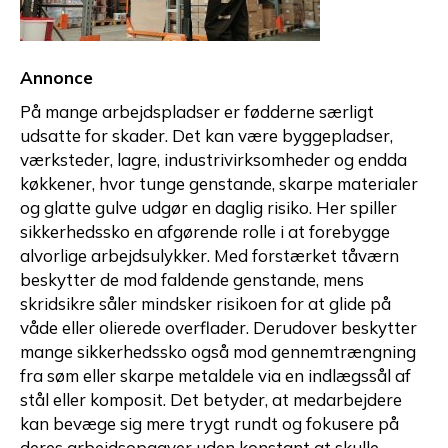
Annonce
På mange arbejdspladser er fødderne særligt
udsatte for skader. Det kan være byggepladser,
værksteder, lagre, industrivirksomheder og endda
køkkener, hvor tunge genstande, skarpe materialer
og glatte gulve udgør en daglig risiko. Her spiller
sikkerhedssko en afgørende rolle i at forebygge
alvorlige arbejdsulykker. Med forstærket tåværn
beskytter de mod faldende genstande, mens
skridsikre såler mindsker risikoen for at glide på
våde eller olierede overflader. Derudover beskytter
mange sikkerhedssko også mod gennemtrængning
fra søm eller skarpe metaldele via en indlægssål af
stål eller komposit. Det betyder, at medarbejdere
kan bevæge sig mere trygt rundt og fokusere på
deres arbejdsopgaver uden konstant at skulle