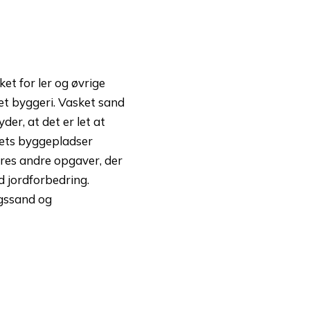
et for ler og øvrige
 et byggeri. Vasket sand
der, at det er let at
dets byggepladser
øres andre opgaver, der
d jordforbedring.
ngssand og