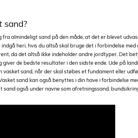
t sand?
g fra almindeligt sand på den måde, at det er blevet udvask
 indgå heri, hvis du altså skal bruge det i forbindelse med
ent, da det altså ikke indeholder andre jordtyper. Det bety
 giver de bedste resultater i den sidste ende. Ude på lan
 vasket sand, når der skal støbes et fundament eller udf
asket sand kan også benyttes i din have i forbindelse me
et sand også under navne som afretningssand, bundsikri