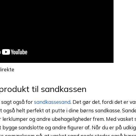
irekte
produkt til sandkassen
 sagt også for
sandkassesand
. Det gør det, fordi det er va
 også helt perfekt at putte i dine børns sandkasse. Sandet
ker lerklumper og andre ubehageligheder frem. Med vasket 
 bygge sandslotte og andre figurer af. Når du er på udkig 
re opmærksom på, at vasket sand nogle steder også bære