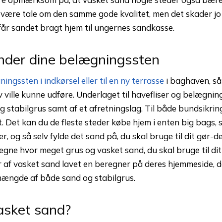
e være tale om den samme gode kvalitet, men det skader jo
får sandet bragt hjem til ungernes sandkasse.
nder dine belægningssten
ingssten i indkørsel eller til en ny terrasse
i baghaven, så 
lv ville kunne udføre. Underlaget til havefliser og belægni
ag stabilgrus samt af et afretningslag. Til både bundsikrin
. Det kan du de fleste steder købe hjem i enten big bags, 
r, og så selv fylde det sand på, du skal bruge til dit gør-d
egne hvor meget grus og vasket sand, du skal bruge til di
af vasket sand lavet en beregner på deres hjemmeside, d
mængde af både sand og stabilgrus.
asket sand?