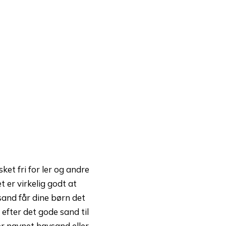
sket fri for ler og andre
 er virkelig godt at
sand får dine børn det
efter det gode sand til
r navnet havsand eller