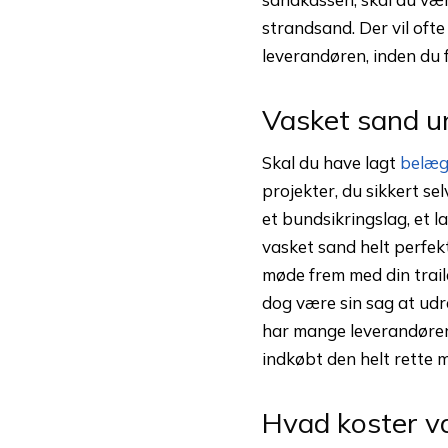
strandsand. Der vil oft
leverandøren, inden du 
Vasket sand u
Skal du have lagt
belægn
projekter, du sikkert se
et bundsikringslag, et l
vasket sand helt perfekt
møde frem med din traile
dog være sin sag at udr
har mange leverandører 
indkøbt den helt rette 
Hvad koster v